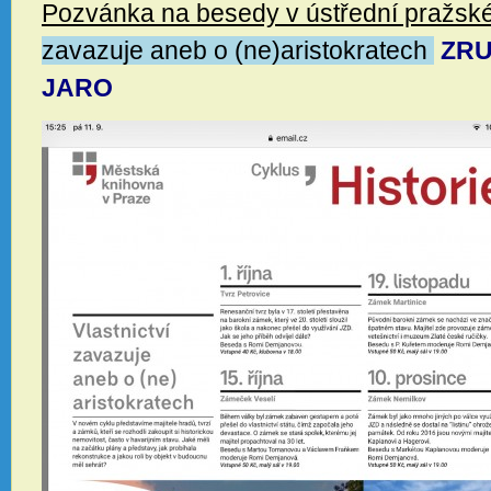
Pozvánka na besedy v ústřední pražsk
zavazuje aneb o (ne)aristokratech
ZRU
JARO