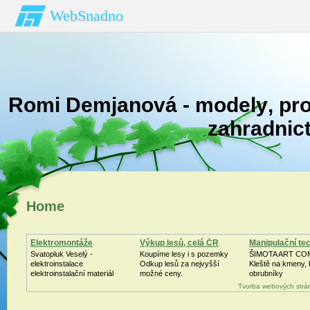
WebSnadno
Romi Demjanová - modely‚ prog
zahradnict
Home
Elektromontáže
Výkup lesů, celá ČR
Manipulační te
Svatopluk Veselý -
Koupíme lesy i s pozemky
ŠIMOTA ART CO
elektroinstalace
Odkup lesů za nejvyšší
Kleště na kmeny,
elektroinstalační materiál
možné ceny.
obrubníky
Tvorba webových strá